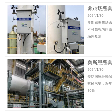
养鸡场恶
2024/1/30
奥斯恩养鸡场恶
不可忽视的问题
场恶臭浓...
奥斯恩恶
2024/1/30
专访国家环境保
扰民污染，近年
50%...