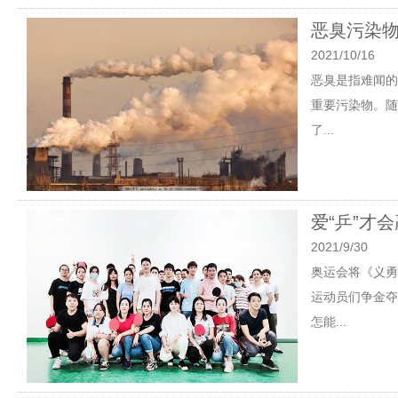
恶臭污染
2021/10/16
恶臭是指难闻的
重要污染物。随
了...
爱“乒”才
2021/9/30
奥运会将《义勇
运动员们争金夺
怎能...