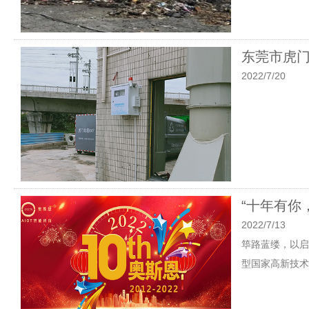
东莞市虎
2022/7/20
“十年有你
2022/7/13
筚路蓝缕，以启
型国家高新技术