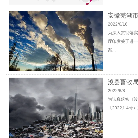
安徽芜湖
2022/6/18
为深入贯彻落实
厅印发关于进一
案...
浚县畜牧
2022/6/8
为认真落实《浚
〔2022〕4