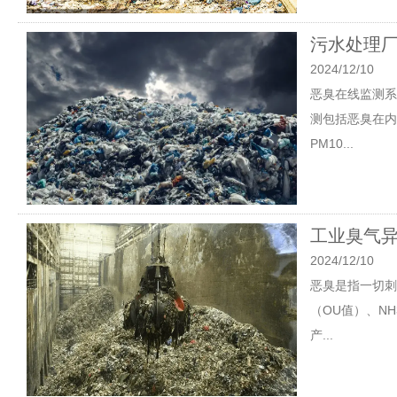
污水处理厂
2024/12/10
恶臭在线监测系
测包括恶臭在内
PM10...
工业臭气异
2024/12/10
恶臭是指一切刺
（OU值）、N
产...