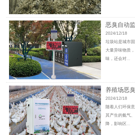
恶臭自动监
2024/12/18
垃圾站是城市固
大量异味物质，
味，还会对...
养殖场恶臭
2024/12/18
随着人们环保意
其产生的氨气、
降，影响区...