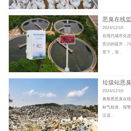
恶臭在线监
2024/12/18
在现代城市化进
意识的提升，污
景下，深...
垃圾站恶臭
2024/12/10
奥斯恩恶臭在线
标气校准、报警
泛适...