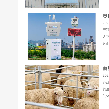
奥
202
养
之
运而
奥
202
养
的
气体