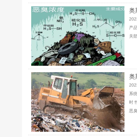
奥
202
产
关
奥
202
系
时
恶臭.