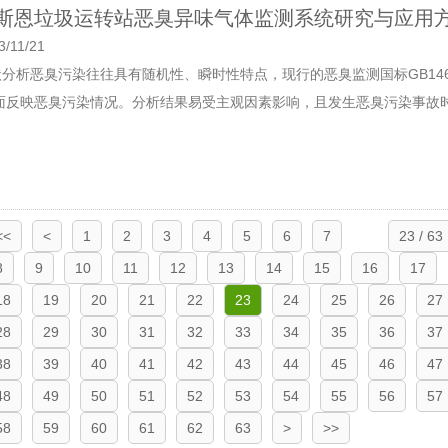
斯恩垃圾运转站恶臭异味气体监测系统研究与应用
3/11/21
状分析恶臭污染往往具有随机性、瞬时性特点，现行的恶臭监测国标GB146
 面反映恶臭污染情况。分析结果易受主观因素影响，且发生恶臭污染事故时
<<
<
1
2
3
4
5
6
7
23 / 63
8
9
10
11
12
13
14
15
16
17
18
19
20
21
22
23
24
25
26
27
28
29
30
31
32
33
34
35
36
37
38
39
40
41
42
43
44
45
46
47
48
49
50
51
52
53
54
55
56
57
58
59
60
61
62
63
>
>>