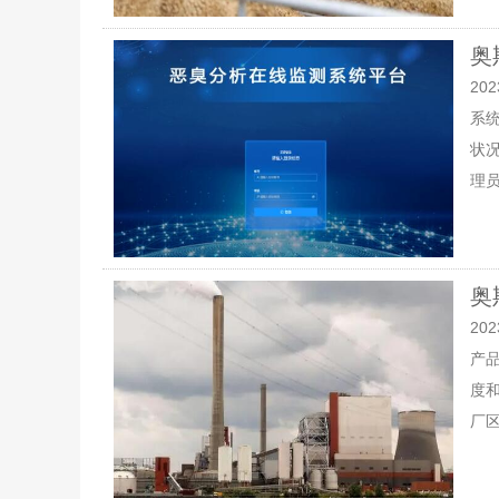
奥
202
系
状
理员
奥
202
产
度
厂区.