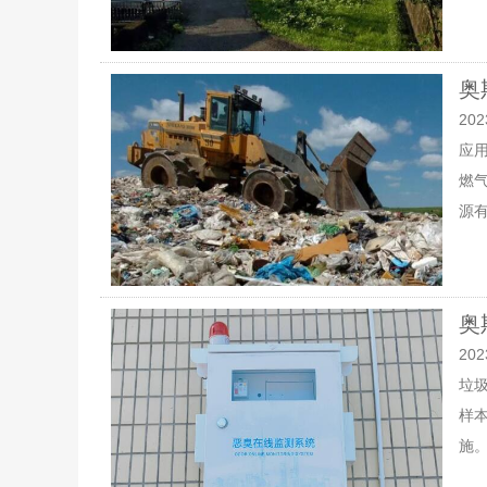
奥
202
应
燃
源有
奥
202
垃
样
施。 