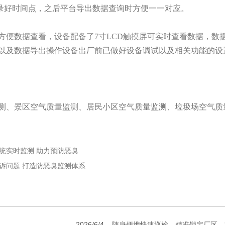
记录好时间点，之后平台导出数据查询时方便一一对应。
为方便数据查看，设备配备了7寸LCD触摸屏可实时查看数据，数
以及数据导出操作设备出厂前已做好设备调试以及相关功能的设
测、景区空气质量监测、居民小区空气质量监测、垃圾场空气质
统实时监测 助力预防恶臭
诉问题 打造防恶臭监测体系
.
2026/6/4
随身便携快速巡检，精准锁定厂区、村